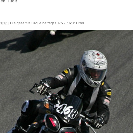
en Titel!
 2015
|
Die gesamte Größe beträgt
1075 × 1612
Pixel