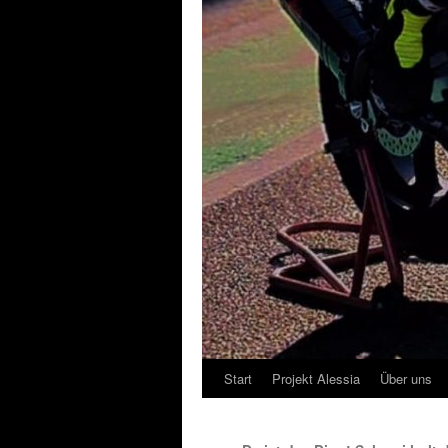
Start
Projekt Alessia
Über uns
Zum
Inhalt