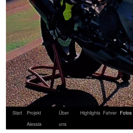
Zum
Start
Projekt
Über
Highlights
Fahrer
Fotos
Inhalt
Alessia
uns