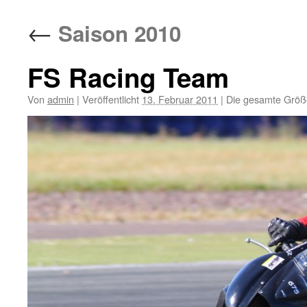
springen
←
Saison 2010
FS Racing Team
Von
admin
|
Veröffentlicht
13. Februar 2011
|
Die gesamte Größ