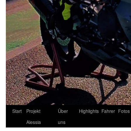
Zum
Start
Projekt
Über
Highlights
Fahrer
Fotos
Inhalt
Alessia
uns