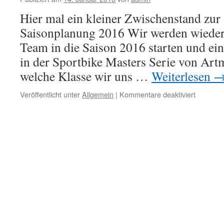
Anlaufste
Hier mal ein kleiner Zwischenstand zur 
für
Motorrad
Saisonplanung 2016 Wir werden wieder
Tuning-
Team in die Saison 2016 starten und ein
und
Racingpa
in der Sportbike Masters Serie von Art
welche Klasse wir uns …
Weiterlesen
für
Veröffentlicht unter
Allgemein
|
Kommentare deaktiviert
Zwische
Saisonp
2016