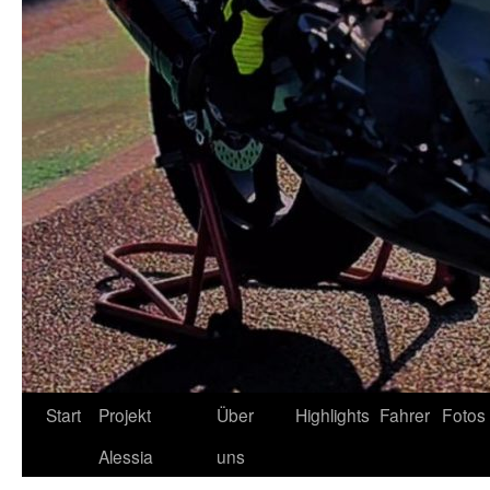
Zum
Start
Projekt
Über
Highlights
Fahrer
Fotos
Inhalt
Alessia
uns