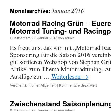
springen
Januar 2016
Monatsarchive:
Motorrad Racing Grün – Euere 
Motorrad Tuning- und Racingp
Publiziert am
27. Januar 2016
von
admin
Es freut uns, das wir mit „Motorrad Ra
Sponsoring für die Saison 2016 verein
gut sortieren Webshop von Stephan Grün 
Artikel zum Thema Motorradtuning. Au
Ausflüge zur …
Weiterlesen
→
für
Veröffentlicht unter
Allgemein
|
Kommentare deaktiviert
Motorrad
Racing
Grün
Zwischenstand Saisonplanun
–
Euere
Publiziert am
14. Januar 2016
von
admin