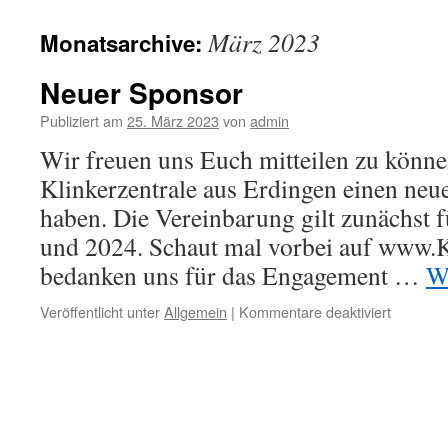
springen
März 2023
Monatsarchive:
Neuer Sponsor
Publiziert am
25. März 2023
von
admin
Wir freuen uns Euch mitteilen zu könne
Klinkerzentrale aus Erdingen einen ne
haben. Die Vereinbarung gilt zunächst f
und 2024. Schaut mal vorbei auf www.K
bedanken uns für das Engagement …
W
für
Veröffentlicht unter
Allgemein
|
Kommentare deaktiviert
Neuer
Sponsor