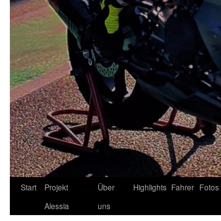
Zum
Start
Projekt
Über
Highlights
Fahrer
Fotos
Inhalt
Alessia
uns