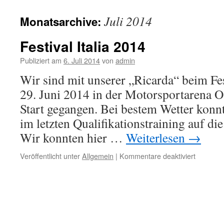
springen
Juli 2014
Monatsarchive:
Festival Italia 2014
Publiziert am
6. Juli 2014
von
admin
Wir sind mit unserer „Ricarda“ beim Fes
29. Juni 2014 in der Motorsportarena O
Start gegangen. Bei bestem Wetter konn
im letzten Qualifikationstraining auf die
Wir konnten hier …
Weiterlesen
→
für
Veröffentlicht unter
Allgemein
|
Kommentare deaktiviert
Festival
Italia
2014