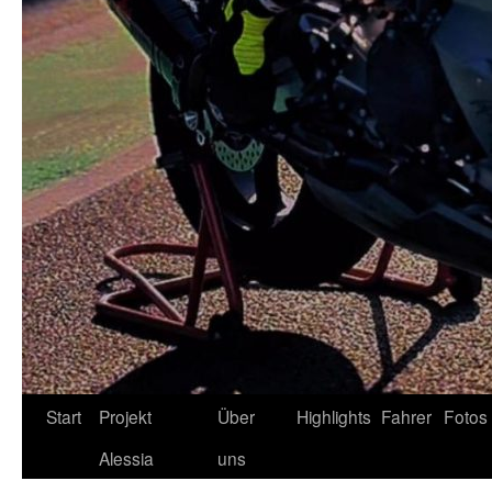
Zum
Start
Projekt
Über
Highlights
Fahrer
Fotos
Inhalt
Alessia
uns