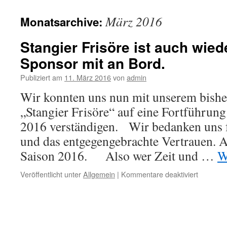
springen
März 2016
Monatsarchive:
Stangier Frisöre ist auch wied
Sponsor mit an Bord.
Publiziert am
11. März 2016
von
admin
Wir konnten uns nun mit unserem bishe
„Stangier Frisöre“ auf eine Fortführu
2016 verständigen. Wir bedanken uns 
und das entgegengebrachte Vertrauen. A
Saison 2016. Also wer Zeit und …
W
für
Veröffentlicht unter
Allgemein
|
Kommentare deaktiviert
Stangier
Frisöre
ist
auch
wieder