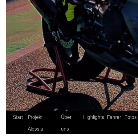
Zum
Start
Projekt
Über
Highlights
Fahrer
Fotos
Inhalt
Alessia
uns