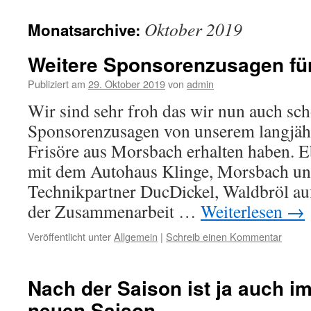
springen
Oktober 2019
Monatsarchive:
Weitere Sponsorenzusagen fü
Publiziert am
29. Oktober 2019
von
admin
Wir sind sehr froh das wir nun auch sch
Sponsorenzusagen von unserem langjähr
Frisöre aus Morsbach erhalten haben. 
mit dem Autohaus Klinge, Morsbach u
Technikpartner DucDickel, Waldbröl au
der Zusammenarbeit …
Weiterlesen
→
Veröffentlicht unter
Allgemein
|
Schreib einen Kommentar
Nach der Saison ist ja auch i
neuen Saison.