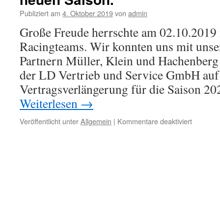
Publiziert am
4. Oktober 2019
von
admin
Große Freude herrschte am 02.10.2019 i
Racingteams. Wir konnten uns mit unse
Partnern Müller, Klein und Hachenber
der LD Vertrieb und Service GmbH auf
Vertragsverlängerung für die Saison 20
Weiterlesen
→
für
Veröffentlicht unter
Allgemein
|
Kommentare deaktiviert
Nach
der
Saison
ist
ja
auch
immer
vor
der
neuen