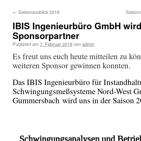
springen
←
Saisonausblick 2018
Saisonv
IBIS Ingenieurbüro GmbH wird
Sponsorpartner
Publiziert am
7. Februar 2018
von
admin
Es freut uns euch heute mitteilen zu kö
weiteren Sponsor gewinnen konnten.
Das IBIS Ingenieurbüro für Instandhal
Schwingungsmeßsysteme Nord-West G
Gummersbach
wird uns in der Saison 2