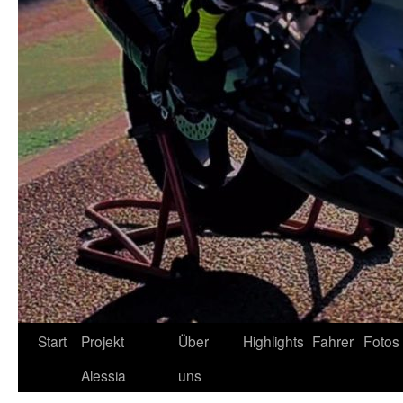
Zum
Start
Projekt
Über
Highlights
Fahrer
Fotos
Inhalt
Alessia
uns