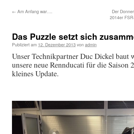
springen
←
Am Anfang war….
Der Donner
2014er FSR-
Das Puzzle setzt sich zusam
Publiziert am
12. Dezember 2013
von
admin
Unser Technikpartner Duc Dickel baut we
unsere neue Rennducati für die Saison 2
kleines Update.