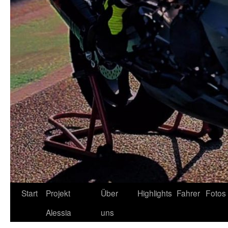
Zum
Start
Projekt
Über
Highlights
Fahrer
Fotos
Inhalt
Alessia
uns