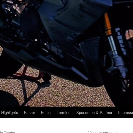
Highlights
Fahrer
Fotos
Termine
Sponsoren & Partner
Impres
in Trophy
20 Jahre Adrenalin
→