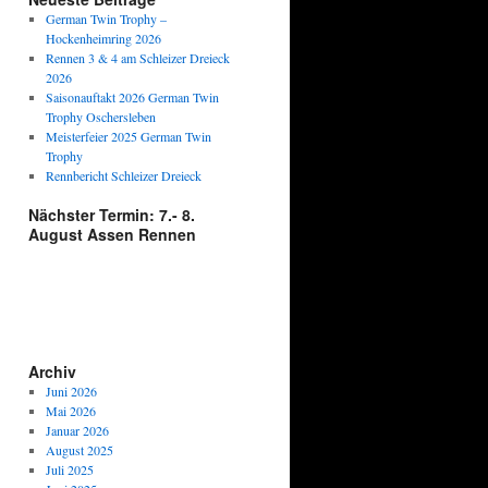
German Twin Trophy –
Hockenheimring 2026
Rennen 3 & 4 am Schleizer Dreieck
2026
Saisonauftakt 2026 German Twin
Trophy Oschersleben
Meisterfeier 2025 German Twin
Trophy
Rennbericht Schleizer Dreieck
Nächster Termin: 7.- 8.
August Assen Rennen
Archiv
Juni 2026
Mai 2026
Januar 2026
August 2025
Juli 2025