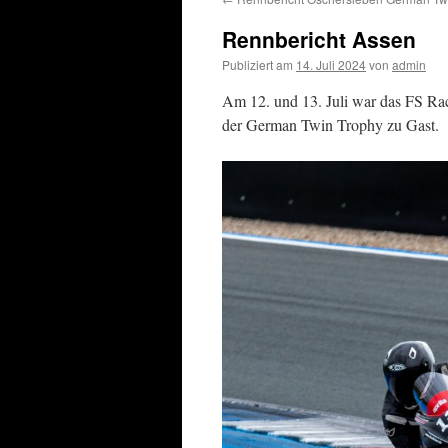
springen
Rennbericht Assen
Publiziert am
14. Juli 2024
von
admin
Am 12. und 13. Juli war das FS Ra
der German Twin Trophy zu Gast.