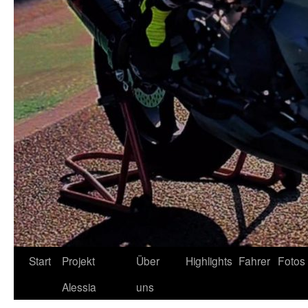
Zum
Start
Projekt
Über
Highlights
Fahrer
Fotos
Inhalt
Alessia
uns