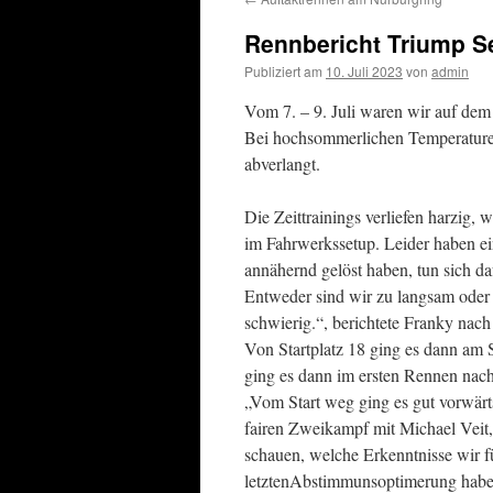
springen
Rennbericht Triump Se
Publiziert am
10. Juli 2023
von
admin
Vom 7. – 9. Juli waren wir auf de
Bei hochsommerlichen Temperature
abverlangt.
Die Zeittrainings verliefen harzig,
im Fahrwerkssetup. Leider haben ei
annähernd gelöst haben, tun sich d
Entweder sind wir zu langsam oder 
schwierig.“, berichtete Franky nach
Von Startplatz 18 ging es dann am 
ging es dann im ersten Rennen nach
„Vom Start weg ging es gut vorwärts
fairen Zweikampf mit Michael Veit
schauen, welche Erkenntnisse wir 
letztenAbstimmunsoptimerung haben