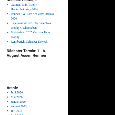
German Twin Trophy –
Hockenheimring 2026
Rennen 3 & 4 am Schleizer Dreieck
2026
Saisonauftakt 2026 German Twin
Trophy Oschersleben
Meisterfeier 2025 German Twin
Trophy
Rennbericht Schleizer Dreieck
Nächster Termin: 7.- 8.
August Assen Rennen
Archiv
Juni 2026
Mai 2026
Januar 2026
August 2025
Juli 2025