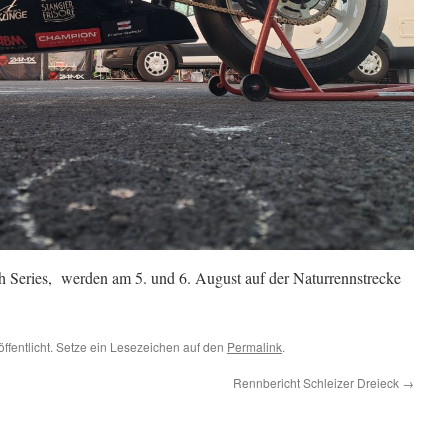
h Series, werden am 5. und 6. August auf der Naturrennstrecke
.
öffentlicht. Setze ein Lesezeichen auf den
Permalink
.
Rennbericht Schleizer Dreieck
→