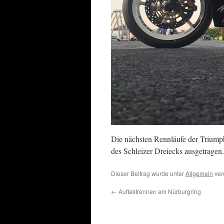
Die nächsten Rennläufe der Triump
des Schleizer Dreiecks ausgetragen
Dieser Beitrag wurde unter
Allgemein
ver
←
Auftaktrennen am Nürburgring