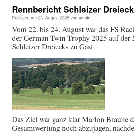
German
Rennbericht Schleizer Dreieck
Twin
Trophy
Publiziert am
26. August 2025
von
admin
Vom 22. bis 24. August war das FS Rac
der German Twin Trophy 2025 auf der N
Schleizer Dreiecks zu Gast.
Das Ziel war ganz klar Marlon Braune de
Gesamtwertung noch abzujagen, nachde