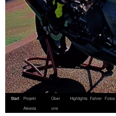
Zum
Start
Projekt
Über
Highlights
Fahrer
Fotos
Inhalt
Alessia
uns